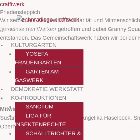
Zum
Menü
Menü
crafftwerk
Friedensteppich
Inhalt
Wir setzen ein Zeichen für Solidarität und Mitmenschlic
springen
das kreativ podest
gemeinsamen Werken getroffen und dabei Granny Squar
entstanden. Das Gemeinschaftswerk haben wir bei der Kl
KULTURGÄRTEN
YOSEFA
FRAUENGARTEN
GARTEN AM
GASWERK
DEMOKRATIE WERKSTATT
KO-PRODUKTIONEN
SANCTUM
Mitwirkende
LIGA FÜR
Susanne Thoma, Hazme Oktay, Angelika Haselböck, Snew
INSEKTENRECHTE
Oberhausen
SCHALLTRICHTER &