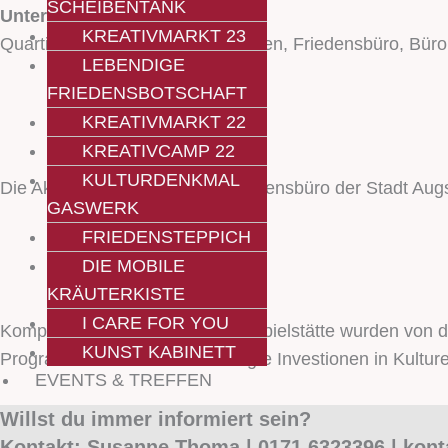
SCHEIBENTANK
Unterstützer:innen
KREATIVMARKT 23
Quartiersmanagement Oberhausen, Friedensbüro, Büro
LEBENDIGE
FRIEDENSBOTSCHAFT
KREATIVMARKT 22
KREATIVCAMP 22
KULTURDENKMAL
Die Aktion wurde durch das Friedensbüro der Stadt Aug
GASWERK
FRIEDENSTEPPICH
DIE MOBILE
KRÄUTERKISTE
I CARE FOR YOU
Komponenten unserer mobilen Spielstätte wurden von d
KUNST KABINETT
Programmteil »Pandemiebedingte Investionen in Kulture
EVENTS & TREFFEN
Willst du immer informiert sein?
Kontakt: Susanne Thoma | 0171 6323396 | kont