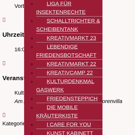
LIGA FÜR
Vorbei!
INSEKTENRECHTE
SCHALLTRICHTER &
SCHEIBENTANK
Uhrzeit
KREATIVMARKT 23
LEBENDIGE
16:00 - 18:30
FRIEDENSBOTSCHAFT
KREATIVMARKT 22
KREATIVCAMP 22
Veranstaltungsort
KULTURDENKMAL
GASWERK
Kulturgarten
FRIEDENSTEPPICH
Am Alten Gaswerk, neben der Direktorenvilla
DIE MOBILE
KRÄUTERKISTE
Kategorie
I CARE FOR YOU
KUNST KABINETT