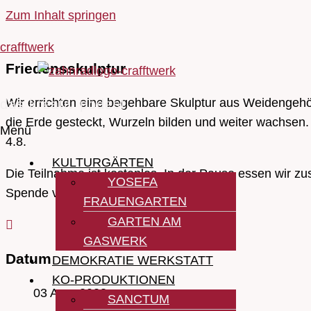
Zum Inhalt springen
crafftwerk
Friedensskulptur
Wir errichten eine begehbare Skulptur aus Weidengehöl
das kreativ podest
die Erde gesteckt, Wurzeln bilden und weiter wachsen. 
Menü
4.8.
KULTURGÄRTEN
Die Teilnahme ist kostenlos. In der Pause essen wir z
YOSEFA
Spende vor Ort.
FRAUENGARTEN
GARTEN AM
GASWERK
Datum
DEMOKRATIE WERKSTATT
KO-PRODUKTIONEN
03 Aug. 2023
SANCTUM