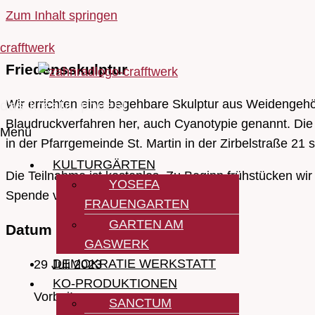
Zum Inhalt springen
crafftwerk
Friedensskulptur
Wir errichten eine begehbare Skulptur aus Weidengehöl
das kreativ podest
Blaudruckverfahren her, auch Cyanotypie genannt. Die 
Menü
in der Pfarrgemeinde St. Martin in der Zirbelstraße 21 
KULTURGÄRTEN
Die Teilnahme ist kostenlos. Zu Beginn frühstücken wir
YOSEFA
Spende vor Ort.
FRAUENGARTEN
GARTEN AM
Datum
GASWERK
DEMOKRATIE WERKSTATT
29 Juli 2023
KO-PRODUKTIONEN
Vorbei!
SANCTUM