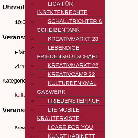
LIGA FÜR
Uhrzeit
INSEKTENRECHTE
SCHALLTRICHTER &
10:00 - 13:00
SCHEIBENTANK
Veranstaltungsort
KREATIVMARKT 23
LEBENDIGE
Pfarrgemeinde St. Martin
FRIEDENSBOTSCHAFT
KREATIVMARKT 22
Zirbelstr. 21
KREATIVCAMP 22
Kategorie
KULTURDENKMAL
GASWERK
kultur garten
FRIEDENSTEPPICH
Veranstalter
DIE MOBILE
KRÄUTERKISTE
I CARE FOR YOU
Pareaz e.V.
KUNST KABINETT