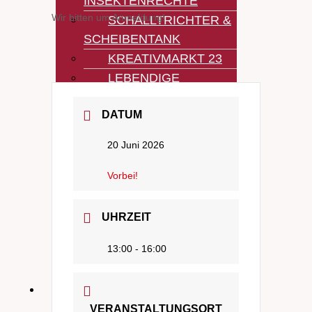
INSEKTENRECHTE
Wir bitten um Anmeldung!
SCHALLTRICHTER &
SCHEIBENTANK
KREATIVMARKT 23
LEBENDIGE
FRIEDENSBOTSCHAFT
DATUM
KREATIVMARKT 22
KREATIVCAMP 22
20 Juni 2026
KULTURDENKMAL
GASWERK
Vorbei!
FRIEDENSTEPPICH
DIE MOBILE
UHRZEIT
KRÄUTERKISTE
13:00 - 16:00
I CARE FOR YOU
KUNST KABINETT
EVENTS & TREFFEN
VERANSTALTUNGSORT